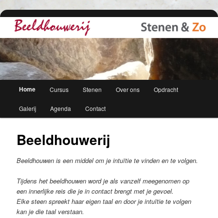
Cursussen, beelden en stenen
Beeldhouwerij
Hoofdmenu
Home
Cursus
Stenen
Over ons
Opdracht
Spring
Spring
Galerij
Agenda
Contact
naar
naar
de
de
Beeldhouwerij
primaire
secundaire
Beeldhouwen is een middel om je intuïtie te vinden en te volgen.
inhoud
inhoud
Tijdens het beeldhouwen word je als vanzelf meegenomen op
een innerlijke reis die je in contact brengt met je gevoel.
Elke steen spreekt haar eigen taal en door je intuïtie te volgen
kan je die taal verstaan.