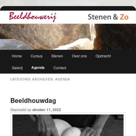
Cursussen, beelden en stenen
Beeldhouwerij
Hoofdmenu
Home
Cursus
Stenen
Over ons
Opdracht
Spring
Spring
Agenda
Galerij
Contact
naar
naar
CATEGORIE ARCHIEVEN:
AGENDA
de
de
primaire
secundaire
Beeldhouwdag
inhoud
inhoud
Geplaatst op
oktober 11, 2022