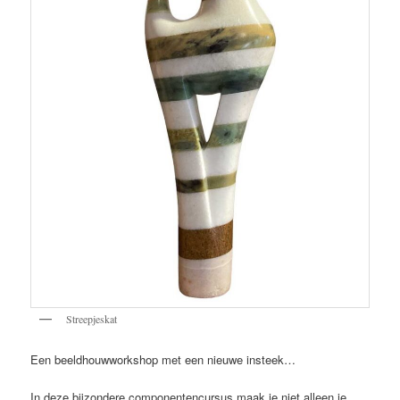
Streepjeskat
Een beeldhouwworkshop met een nieuwe insteek…
In deze bijzondere componentencursus maak je niet alleen je